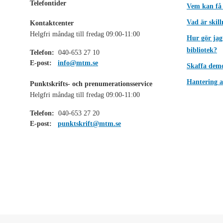
Telefontider
Vem kan få
Vad är skil
Kontaktcenter
Helgfri måndag till fredag 09:00-11:00
Hur gör jag
bibliotek?
Telefon:
040-653 27 10
E-post:
info@mtm.se
Skaffa dem
Hantering a
Punktskrifts- och prenumerationsservice
Helgfri måndag till fredag 09:00-11:00
Telefon:
040-653 27 20
E-post:
punktskrift@mtm.se