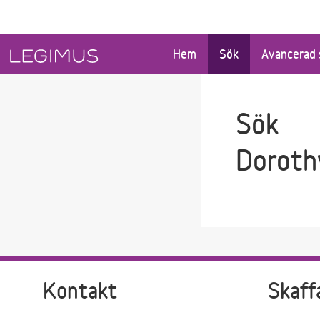
Gå till sökfältet
Gå till huvudinnehåll
Hem
Sök
Avancerad 
Sök
Doroth
Kontakt
Skaff