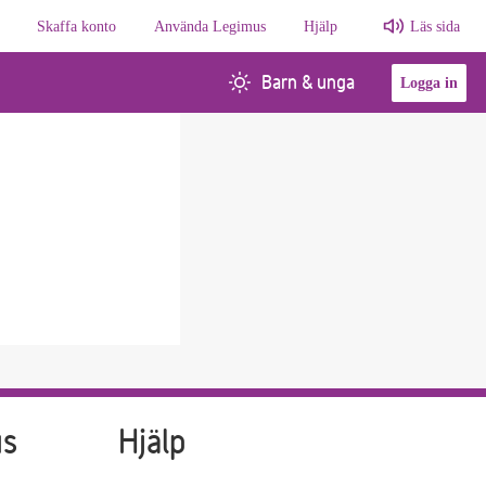
Skaffa konto
Använda Legimus
Hjälp
Läs sida
Barn & unga
Logga in
us
Hjälp