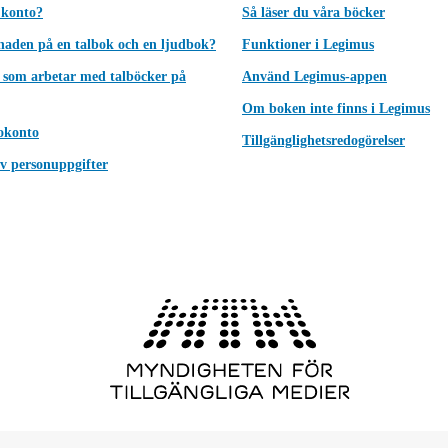
 konto?
Så läser du våra böcker
lnaden på en talbok och en ljudbok?
Funktioner i Legimus
 som arbetar med talböcker på
Använd Legimus-appen
Om boken inte finns i Legimus
okonto
Tillgänglighetsredogörelser
v personuppgifter