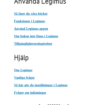
Använda Legimus
Så läser du våra böcker
Funktioner i Legimus
Använd Legimus-appen
Om boken inte finns i Legimus
Tillgänglighetsredogörelser
Hjälp
Om Legimus
Vanliga frågor
Så här gör du inställningar i Legimus
Frågor om inläsningar