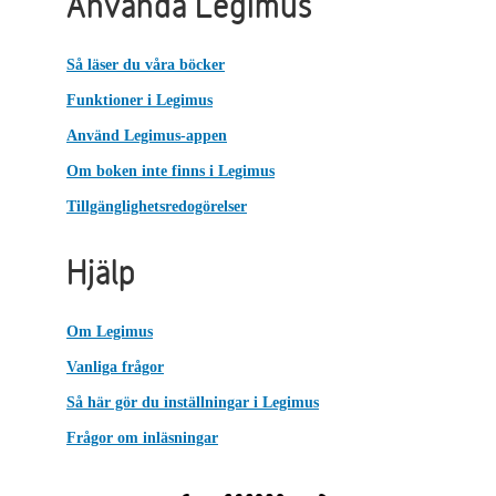
Använda Legimus
Så läser du våra böcker
Funktioner i Legimus
Använd Legimus-appen
Om boken inte finns i Legimus
Tillgänglighetsredogörelser
Hjälp
Om Legimus
Vanliga frågor
Så här gör du inställningar i Legimus
Frågor om inläsningar