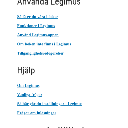
Använda Legimus
Så läser du våra böcker
Funktioner i Legimus
Använd Legimus-appen
Om boken inte finns i Legimus
Tillgänglighetsredogörelser
Hjälp
Om Legimus
Vanliga frågor
Så här gör du inställningar i Legimus
Frågor om inläsningar