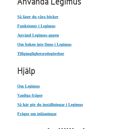
Använda Legimus
Så läser du våra böcker
Funktioner i Legimus
Använd Legimus-appen
Om boken inte finns i Legimus
Tillgänglighetsredogörelser
Hjälp
Om Legimus
Vanliga frågor
Så här gör du inställningar i Legimus
Frågor om inläsningar