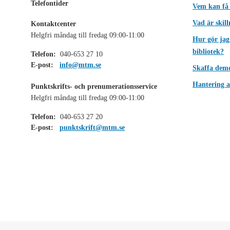
Telefontider
Vem kan få
Vad är skil
Kontaktcenter
Helgfri måndag till fredag 09:00-11:00
Hur gör jag
bibliotek?
Telefon:
040-653 27 10
E-post:
info@mtm.se
Skaffa dem
Hantering a
Punktskrifts- och prenumerationsservice
Helgfri måndag till fredag 09:00-11:00
Telefon:
040-653 27 20
E-post:
punktskrift@mtm.se