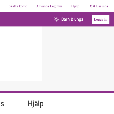
Skaffa konto
Använda Legimus
Hjälp
Läs sida
Barn & unga
Logga in
us
Hjälp