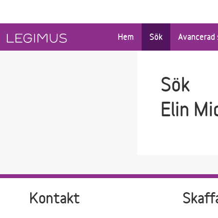
Gå till sökfältet
Gå till huvudinnehåll
Hem
Sök
Avancerad 
Sök
Elin Mi
Kontakt
Skaff