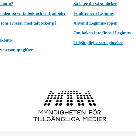
 konto?
Så läser du våra böcker
lnaden på en talbok och en ljudbok?
Funktioner i Legimus
 som arbetar med talböcker på
Använd Legimus-appen
Om boken inte finns i Legimus
okonto
Tillgänglighetsredogörelser
v personuppgifter