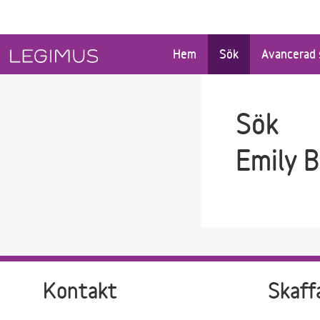
Gå till sökfältet
Gå till huvudinnehåll
Hem
Sök
Avancerad 
Sök
Emily 
Kontakt
Skaff