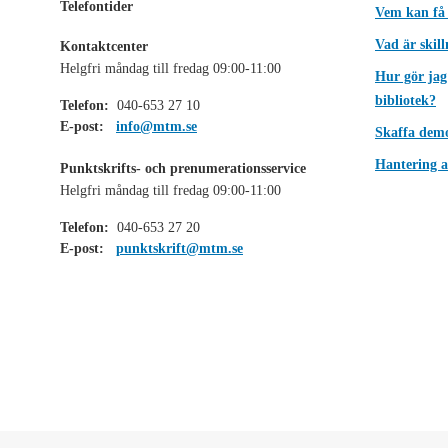
Telefontider
Vem kan få
Vad är skil
Kontaktcenter
Helgfri måndag till fredag 09:00-11:00
Hur gör jag
bibliotek?
Telefon:
040-653 27 10
E-post:
info@mtm.se
Skaffa dem
Hantering a
Punktskrifts- och prenumerationsservice
Helgfri måndag till fredag 09:00-11:00
Telefon:
040-653 27 20
E-post:
punktskrift@mtm.se