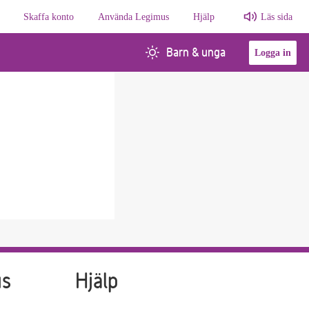
Skaffa konto
Använda Legimus
Hjälp
Läs sida
Barn & unga
Logga in
us
Hjälp