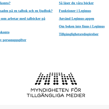
 konto?
Så läser du våra böcker
lnaden på en talbok och en ljudbok?
Funktioner i Legimus
 som arbetar med talböcker på
Använd Legimus-appen
Om boken inte finns i Legimus
okonto
Tillgänglighetsredogörelser
v personuppgifter