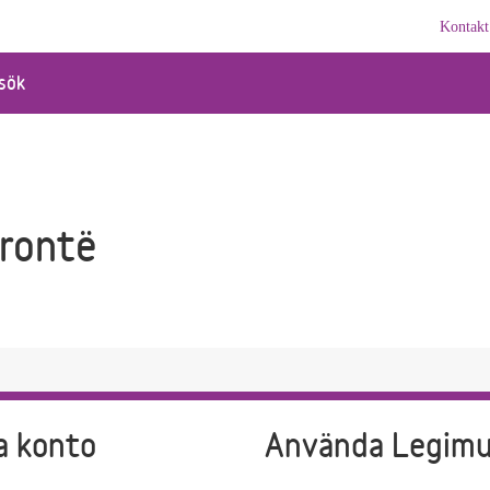
Kontakt
sök
Brontë
a konto
Använda Legim