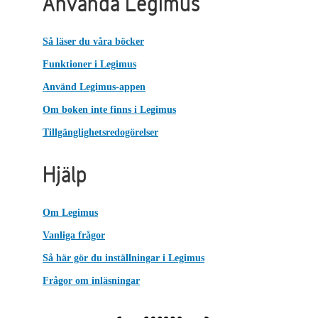
Använda Legimus
Så läser du våra böcker
Funktioner i Legimus
Använd Legimus-appen
Om boken inte finns i Legimus
Tillgänglighetsredogörelser
Hjälp
Om Legimus
Vanliga frågor
Så här gör du inställningar i Legimus
Frågor om inläsningar