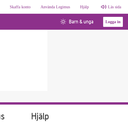
Skaffa konto
Använda Legimus
Hjälp
Läs sida
Barn & unga
Logga in
us
Hjälp