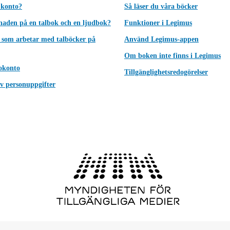
 konto?
Så läser du våra böcker
lnaden på en talbok och en ljudbok?
Funktioner i Legimus
 som arbetar med talböcker på
Använd Legimus-appen
Om boken inte finns i Legimus
okonto
Tillgänglighetsredogörelser
v personuppgifter