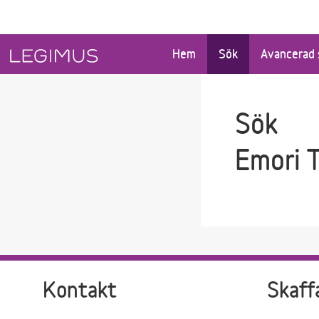
Gå till sökfältet
Gå till huvudinnehåll
Hem
Sök
Avancerad 
Sök
Emori 
Kontakt
Skaff