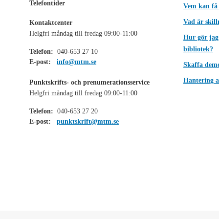
Telefontider
Vem kan få
Vad är skil
Kontaktcenter
Helgfri måndag till fredag 09:00-11:00
Hur gör jag
bibliotek?
Telefon:
040-653 27 10
E-post:
info@mtm.se
Skaffa dem
Hantering a
Punktskrifts- och prenumerationsservice
Helgfri måndag till fredag 09:00-11:00
Telefon:
040-653 27 20
E-post:
punktskrift@mtm.se