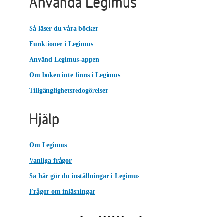
Använda Legimus
Så läser du våra böcker
Funktioner i Legimus
Använd Legimus-appen
Om boken inte finns i Legimus
Tillgänglighetsredogörelser
Hjälp
Om Legimus
Vanliga frågor
Så här gör du inställningar i Legimus
Frågor om inläsningar