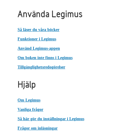
Använda Legimus
Så läser du våra böcker
Funktioner i Legimus
Använd Legimus-appen
Om boken inte finns i Legimus
Tillgänglighetsredogörelser
Hjälp
Om Legimus
Vanliga frågor
Så här gör du inställningar i Legimus
Frågor om inläsningar