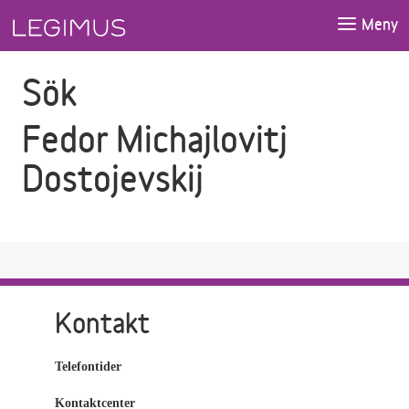
Gå till sökfältet
Gå till huvudinnehåll
Meny
Sök
Fedor Michajlovitj
Dostojevskij
Kontakt
Telefontider
Kontaktcenter