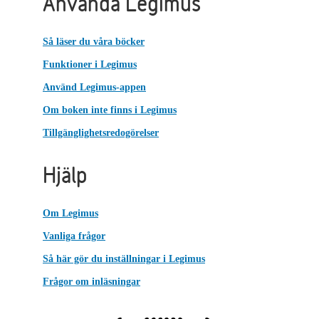
Använda Legimus
Så läser du våra böcker
Funktioner i Legimus
Använd Legimus-appen
Om boken inte finns i Legimus
Tillgänglighetsredogörelser
Hjälp
Om Legimus
Vanliga frågor
Så här gör du inställningar i Legimus
Frågor om inläsningar