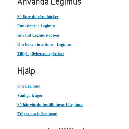
Använda Legimus
Så läser du våra böcker
Funktioner i Legimus
Använd Legimus-appen
Om boken inte finns i Legimus
Tillgänglighetsredogörelser
Hjälp
Om Legimus
Vanliga frågor
Så här gör du inställningar i Legimus
Frågor om inläsningar