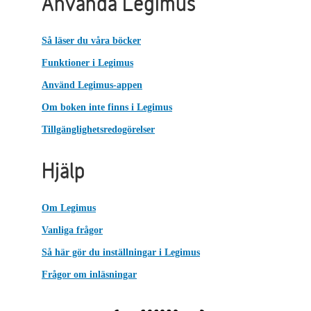
Använda Legimus
Så läser du våra böcker
Funktioner i Legimus
Använd Legimus-appen
Om boken inte finns i Legimus
Tillgänglighetsredogörelser
Hjälp
Om Legimus
Vanliga frågor
Så här gör du inställningar i Legimus
Frågor om inläsningar