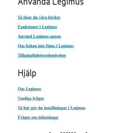
Använda Legimus
Så läser du våra böcker
Funktioner i Legimus
Använd Legimus-appen
Om boken inte finns i Legimus
Tillgänglighetsredogörelser
Hjälp
Om Legimus
Vanliga frågor
Så här gör du inställningar i Legimus
Frågor om inläsningar