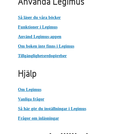
Använda Legimus
Så läser du våra böcker
Funktioner i Legimus
Använd Legimus-appen
Om boken inte finns i Legimus
Tillgänglighetsredogörelser
Hjälp
Om Legimus
Vanliga frågor
Så här gör du inställningar i Legimus
Frågor om inläsningar