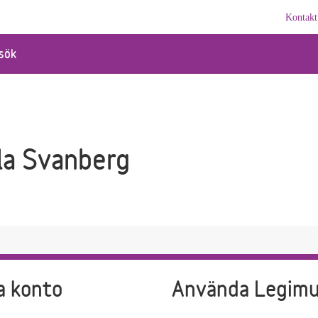
Kontakt
sök
la Svanberg
a konto
Använda Legim