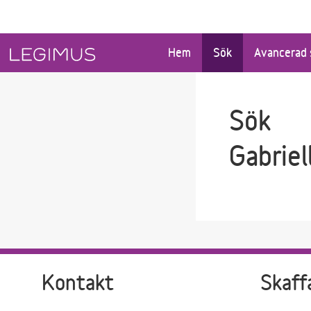
Gå till sökfältet
Gå till huvudinnehåll
Hem
Sök
Avancerad 
Sök
Gabriel
Kontakt
Skaff