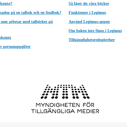
 konto?
Så läser du våra böcker
lnaden på en talbok och en ljudbok?
Funktioner i Legimus
 som arbetar med talböcker på
Använd Legimus-appen
Om boken inte finns i Legimus
okonto
Tillgänglighetsredogörelser
v personuppgifter