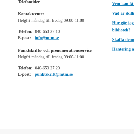
Telefontider
Vem kan få
Vad är skil
Kontaktcenter
Helgfri måndag till fredag 09:00-11:00
Hur gör jag
bibliotek?
Telefon:
040-653 27 10
E-post:
info@mtm.se
Skaffa dem
Hantering a
Punktskrifts- och prenumerationsservice
Helgfri måndag till fredag 09:00-11:00
Telefon:
040-653 27 20
E-post:
punktskrift@mtm.se