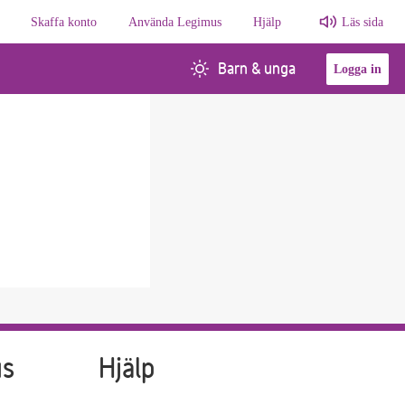
Skaffa konto
Använda Legimus
Hjälp
Läs sida
Barn & unga
Logga in
us
Hjälp