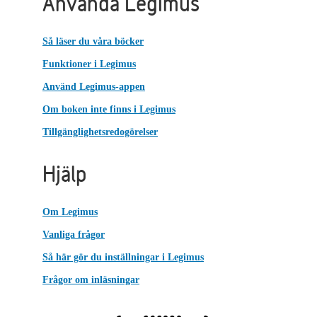
Använda Legimus
Så läser du våra böcker
Funktioner i Legimus
Använd Legimus-appen
Om boken inte finns i Legimus
Tillgänglighetsredogörelser
Hjälp
Om Legimus
Vanliga frågor
Så här gör du inställningar i Legimus
Frågor om inläsningar