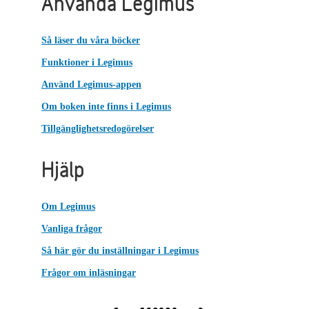
Använda Legimus
Så läser du våra böcker
Funktioner i Legimus
Använd Legimus-appen
Om boken inte finns i Legimus
Tillgänglighetsredogörelser
Hjälp
Om Legimus
Vanliga frågor
Så här gör du inställningar i Legimus
Frågor om inläsningar