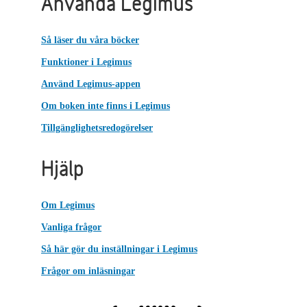
Använda Legimus
Så läser du våra böcker
Funktioner i Legimus
Använd Legimus-appen
Om boken inte finns i Legimus
Tillgänglighetsredogörelser
Hjälp
Om Legimus
Vanliga frågor
Så här gör du inställningar i Legimus
Frågor om inläsningar