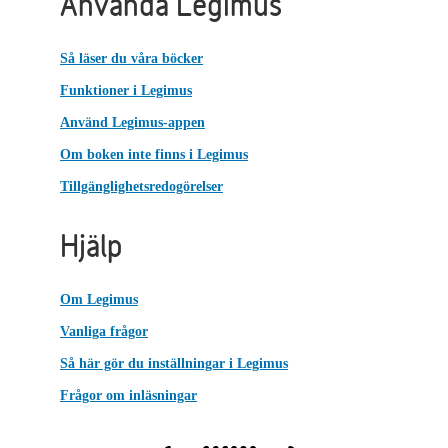
Använda Legimus
Så läser du våra böcker
Funktioner i Legimus
Använd Legimus-appen
Om boken inte finns i Legimus
Tillgänglighetsredogörelser
Hjälp
Om Legimus
Vanliga frågor
Så här gör du inställningar i Legimus
Frågor om inläsningar