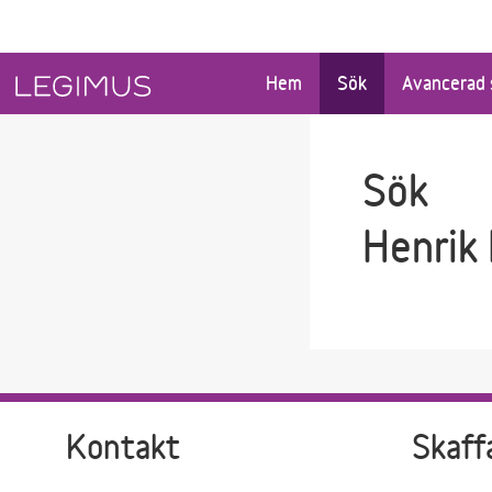
Gå till sökfältet
Gå till huvudinnehåll
Hem
Sök
Avancerad 
Sök
Henrik
Kontakt
Skaff