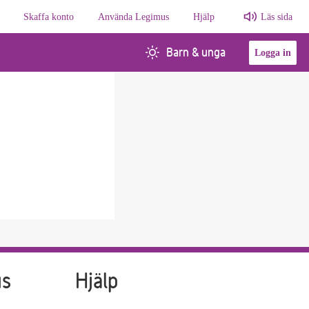
Skaffa konto
Använda Legimus
Hjälp
Läs sida
Barn & unga
Logga in
us
Hjälp