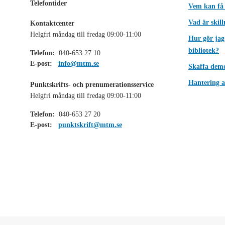
Telefontider
Vem kan få
Vad är skil
Kontaktcenter
Helgfri måndag till fredag 09:00-11:00
Hur gör jag
bibliotek?
Telefon:
040-653 27 10
E-post:
info@mtm.se
Skaffa dem
Hantering a
Punktskrifts- och prenumerationsservice
Helgfri måndag till fredag 09:00-11:00
Telefon:
040-653 27 20
E-post:
punktskrift@mtm.se