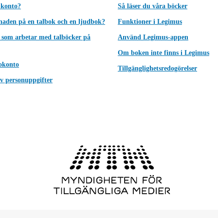
 konto?
Så läser du våra böcker
lnaden på en talbok och en ljudbok?
Funktioner i Legimus
 som arbetar med talböcker på
Använd Legimus-appen
Om boken inte finns i Legimus
okonto
Tillgänglighetsredogörelser
v personuppgifter