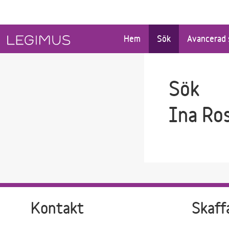
Gå till sökfältet
Gå till huvudinnehåll
Hem
Sök
Avancerad 
Sök
Ina Ro
Kontakt
Skaff