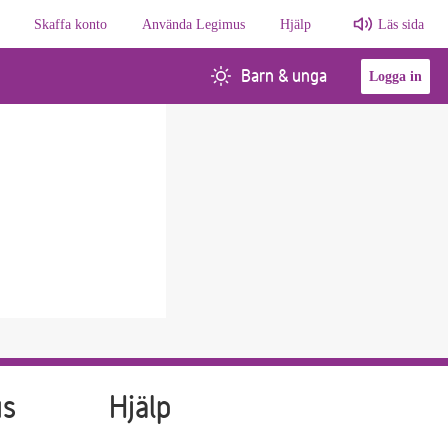
Skaffa konto
Använda Legimus
Hjälp
Läs sida
Barn & unga
Logga in
us
Hjälp