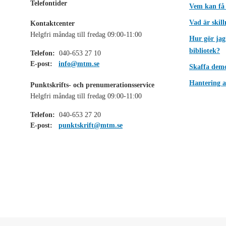
Telefontider
Vem kan få
Vad är skil
Kontaktcenter
Helgfri måndag till fredag 09:00-11:00
Hur gör jag
bibliotek?
Telefon:
040-653 27 10
E-post:
info@mtm.se
Skaffa dem
Hantering a
Punktskrifts- och prenumerationsservice
Helgfri måndag till fredag 09:00-11:00
Telefon:
040-653 27 20
E-post:
punktskrift@mtm.se