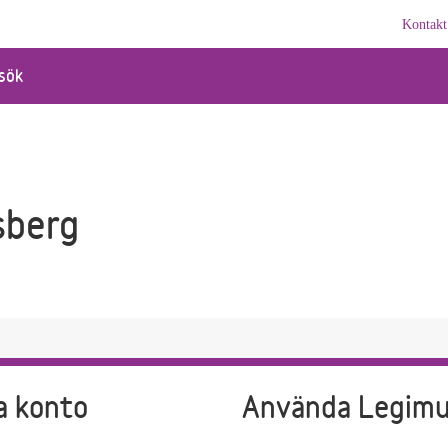
Kontakt
sök
sberg
a konto
Använda Legim