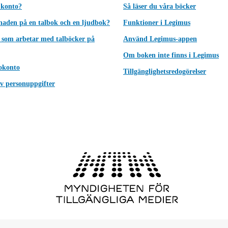
 konto?
Så läser du våra böcker
lnaden på en talbok och en ljudbok?
Funktioner i Legimus
 som arbetar med talböcker på
Använd Legimus-appen
Om boken inte finns i Legimus
okonto
Tillgänglighetsredogörelser
v personuppgifter