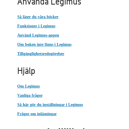
Använda Legimus
Så läser du våra böcker
Funktioner i Legimus
Använd Legimus-appen
Om boken inte finns i Legimus
Tillgänglighetsredogörelser
Hjälp
Om Legimus
Vanliga frågor
Så här gör du inställningar i Legimus
Frågor om inläsningar