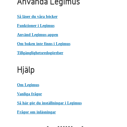
Använda Legimus
Så läser du våra böcker
Funktioner i Legimus
Använd Legimus-appen
Om boken inte finns i Legimus
Tillgänglighetsredogörelser
Hjälp
Om Legimus
Vanliga frågor
Så här gör du inställningar i Legimus
Frågor om inläsningar