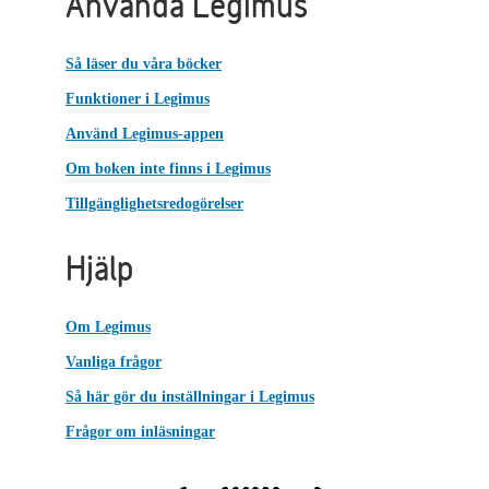
Använda Legimus
Så läser du våra böcker
Funktioner i Legimus
Använd Legimus-appen
Om boken inte finns i Legimus
Tillgänglighetsredogörelser
Hjälp
Om Legimus
Vanliga frågor
Så här gör du inställningar i Legimus
Frågor om inläsningar