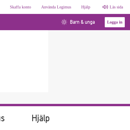
Skaffa konto
Använda Legimus
Hjälp
Läs sida
Barn & unga
Logga in
us
Hjälp