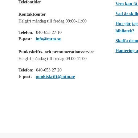
Telefontider
Vem kan få
Vad är skil
Kontaktcenter
Helgfri måndag till fredag 09:00-11:00
Hur gör jag
bibliotek?
Telefon:
040-653 27 10
E-post:
info@mtm.se
Skaffa dem
Hantering a
Punktskrifts- och prenumerationsservice
Helgfri måndag till fredag 09:00-11:00
Telefon:
040-653 27 20
E-post:
punktskrift@mtm.se