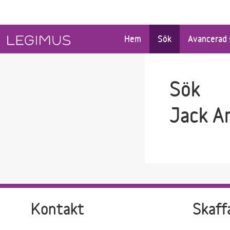
Gå till sökfältet
Gå till huvudinnehåll
Hem
Sök
Avancerad 
Sök
Jack A
Kontakt
Skaff