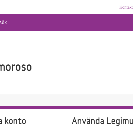
Kontakt
sök
moroso
a konto
Använda Legim