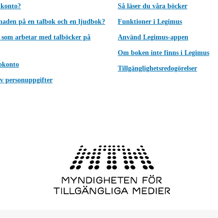
 konto?
Så läser du våra böcker
lnaden på en talbok och en ljudbok?
Funktioner i Legimus
 som arbetar med talböcker på
Använd Legimus-appen
Om boken inte finns i Legimus
okonto
Tillgänglighetsredogörelser
v personuppgifter