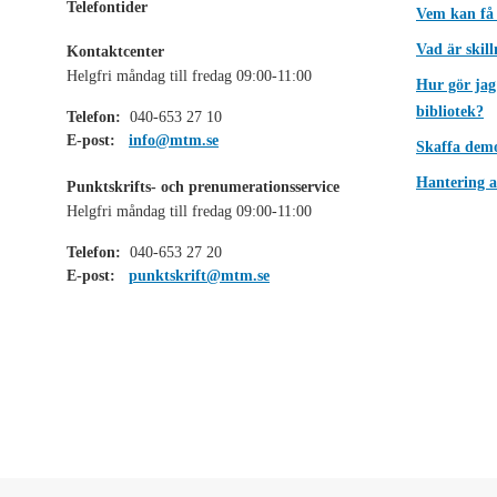
Telefontider
Vem kan få
Vad är skil
Kontaktcenter
Helgfri måndag till fredag 09:00-11:00
Hur gör jag
bibliotek?
Telefon:
040-653 27 10
E-post:
info@mtm.se
Skaffa dem
Hantering a
Punktskrifts- och prenumerationsservice
Helgfri måndag till fredag 09:00-11:00
Telefon:
040-653 27 20
E-post:
punktskrift@mtm.se