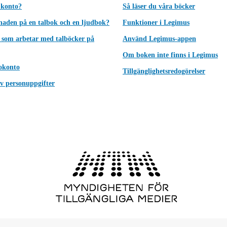
 konto?
Så läser du våra böcker
lnaden på en talbok och en ljudbok?
Funktioner i Legimus
 som arbetar med talböcker på
Använd Legimus-appen
Om boken inte finns i Legimus
okonto
Tillgänglighetsredogörelser
v personuppgifter