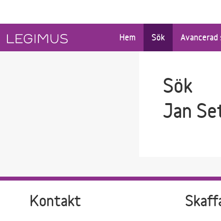
Gå till sökfältet
Gå till huvudinnehåll
Hem
Sök
Avancerad 
Sök
Jan Se
Kontakt
Skaff