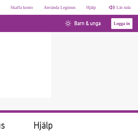
Skaffa konto
Använda Legimus
Hjälp
Läs sida
Barn & unga
Logga in
us
Hjälp