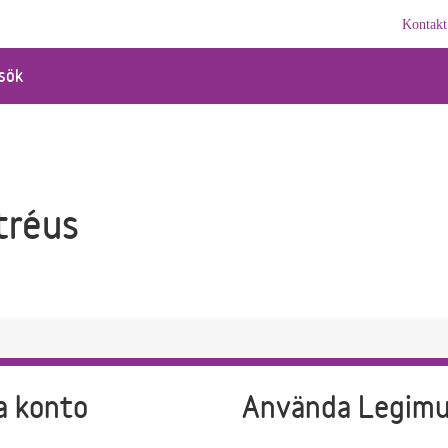
Kontakt
sök
tréus
a konto
Använda Legim