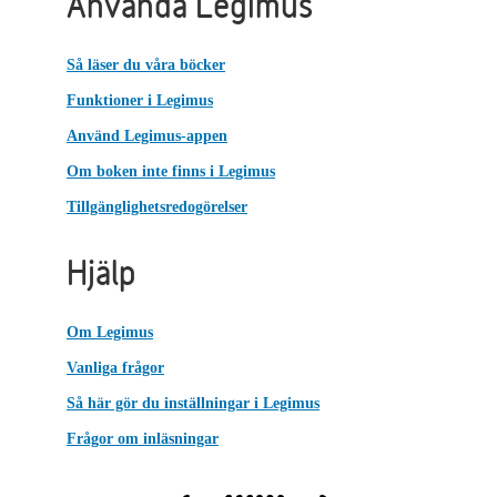
Använda Legimus
Så läser du våra böcker
Funktioner i Legimus
Använd Legimus-appen
Om boken inte finns i Legimus
Tillgänglighetsredogörelser
Hjälp
Om Legimus
Vanliga frågor
Så här gör du inställningar i Legimus
Frågor om inläsningar