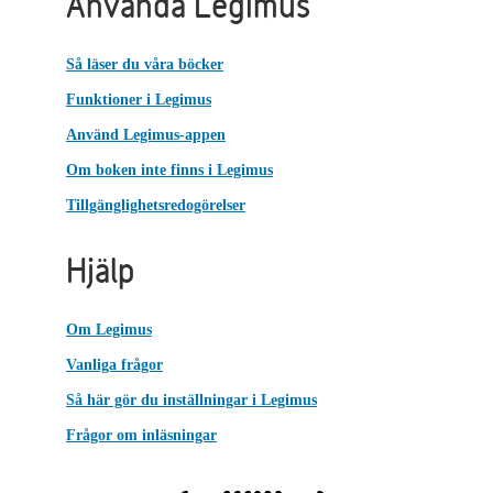
Använda Legimus
Så läser du våra böcker
Funktioner i Legimus
Använd Legimus-appen
Om boken inte finns i Legimus
Tillgänglighetsredogörelser
Hjälp
Om Legimus
Vanliga frågor
Så här gör du inställningar i Legimus
Frågor om inläsningar