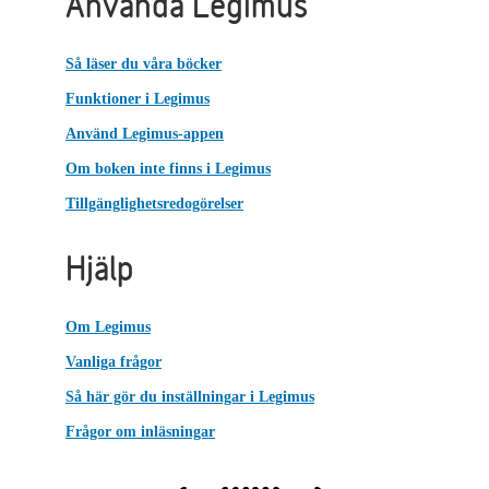
Använda Legimus
Så läser du våra böcker
Funktioner i Legimus
Använd Legimus-appen
Om boken inte finns i Legimus
Tillgänglighetsredogörelser
Hjälp
Om Legimus
Vanliga frågor
Så här gör du inställningar i Legimus
Frågor om inläsningar