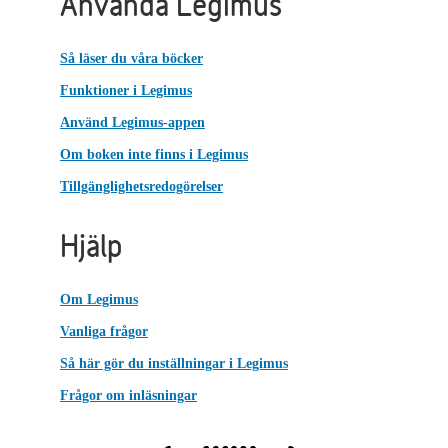
Använda Legimus
Så läser du våra böcker
Funktioner i Legimus
Använd Legimus-appen
Om boken inte finns i Legimus
Tillgänglighetsredogörelser
Hjälp
Om Legimus
Vanliga frågor
Så här gör du inställningar i Legimus
Frågor om inläsningar