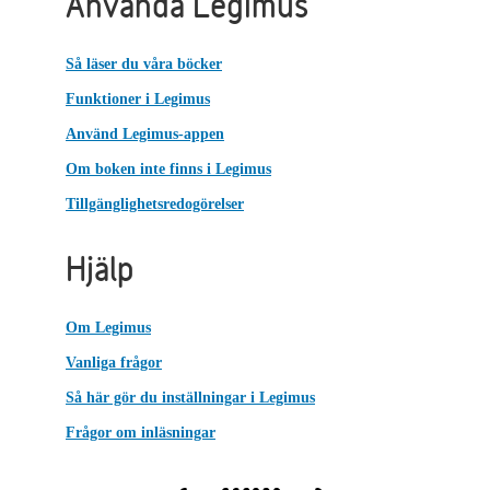
Använda Legimus
Så läser du våra böcker
Funktioner i Legimus
Använd Legimus-appen
Om boken inte finns i Legimus
Tillgänglighetsredogörelser
Hjälp
Om Legimus
Vanliga frågor
Så här gör du inställningar i Legimus
Frågor om inläsningar