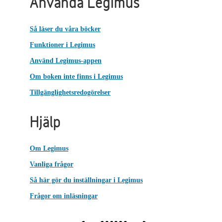
Använda Legimus
Så läser du våra böcker
Funktioner i Legimus
Använd Legimus-appen
Om boken inte finns i Legimus
Tillgänglighetsredogörelser
Hjälp
Om Legimus
Vanliga frågor
Så här gör du inställningar i Legimus
Frågor om inläsningar