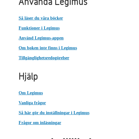
Använda Legimus
Så läser du våra böcker
Funktioner i Legimus
Använd Legimus-appen
Om boken inte finns i Legimus
Tillgänglighetsredogörelser
Hjälp
Om Legimus
Vanliga frågor
Så här gör du inställningar i Legimus
Frågor om inläsningar