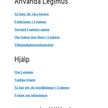
Använda Legimus
Så läser du våra böcker
Funktioner i Legimus
Använd Legimus-appen
Om boken inte finns i Legimus
Tillgänglighetsredogörelser
Hjälp
Om Legimus
Vanliga frågor
Så här gör du inställningar i Legimus
Frågor om inläsningar