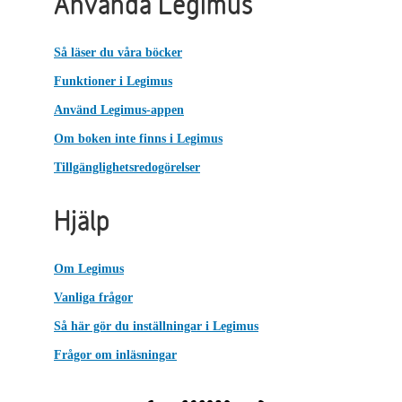
Använda Legimus
Så läser du våra böcker
Funktioner i Legimus
Använd Legimus-appen
Om boken inte finns i Legimus
Tillgänglighetsredogörelser
Hjälp
Om Legimus
Vanliga frågor
Så här gör du inställningar i Legimus
Frågor om inläsningar