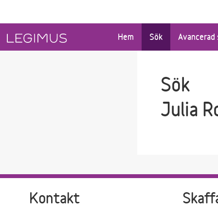
Gå till sökfältet
Gå till huvudinnehåll
Hem
Sök
Avancerad 
Sök
Julia 
Kontakt
Skaff