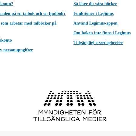
 konto?
Så läser du våra böcker
lnaden på en talbok och en ljudbok?
Funktioner i Legimus
 som arbetar med talböcker på
Använd Legimus-appen
Om boken inte finns i Legimus
okonto
Tillgänglighetsredogörelser
v personuppgifter