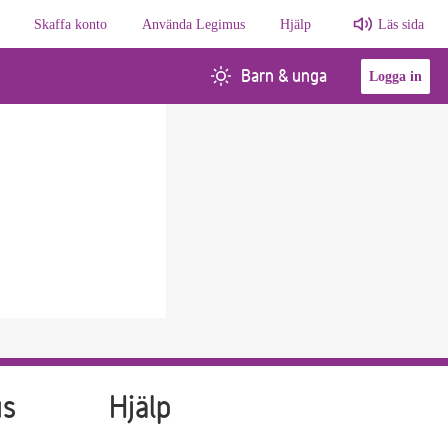
Skaffa konto
Använda Legimus
Hjälp
Läs sida
Barn & unga
Logga in
us
Hjälp