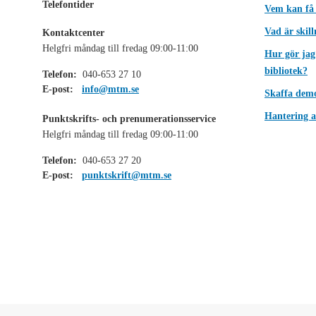
Telefontider
Vem kan få
Vad är skil
Kontaktcenter
Helgfri måndag till fredag 09:00-11:00
Hur gör jag
bibliotek?
Telefon:
040-653 27 10
E-post:
info@mtm.se
Skaffa dem
Hantering a
Punktskrifts- och prenumerationsservice
Helgfri måndag till fredag 09:00-11:00
Telefon:
040-653 27 20
E-post:
punktskrift@mtm.se