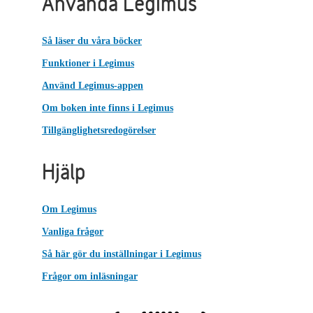
Använda Legimus
Så läser du våra böcker
Funktioner i Legimus
Använd Legimus-appen
Om boken inte finns i Legimus
Tillgänglighetsredogörelser
Hjälp
Om Legimus
Vanliga frågor
Så här gör du inställningar i Legimus
Frågor om inläsningar