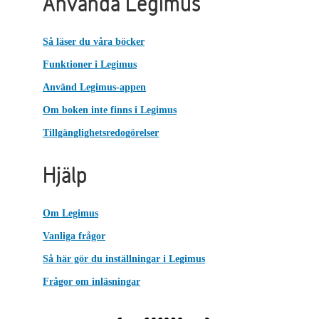
Använda Legimus
Så läser du våra böcker
Funktioner i Legimus
Använd Legimus-appen
Om boken inte finns i Legimus
Tillgänglighetsredogörelser
Hjälp
Om Legimus
Vanliga frågor
Så här gör du inställningar i Legimus
Frågor om inläsningar