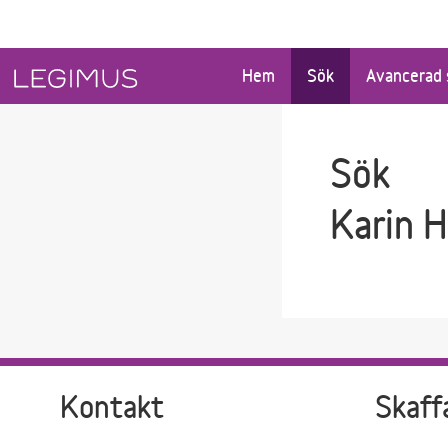
Gå till sökfältet
Gå till huvudinnehåll
Hem
Sök
Avancerad 
Sök
Karin 
Kontakt
Skaff