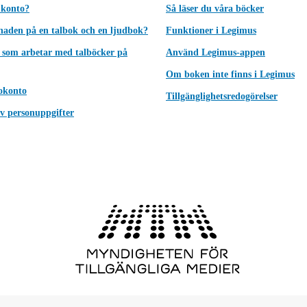
 konto?
Så läser du våra böcker
lnaden på en talbok och en ljudbok?
Funktioner i Legimus
 som arbetar med talböcker på
Använd Legimus-appen
Om boken inte finns i Legimus
okonto
Tillgänglighetsredogörelser
v personuppgifter