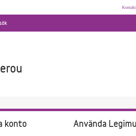
Kontakt
sök
Herou
a konto
Använda Legim