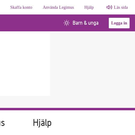
Skaffa konto
Använda Legimus
Hjälp
Läs sida
Barn & unga
Logga in
us
Hjälp