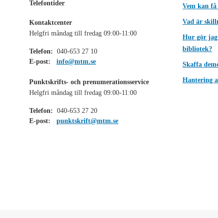
Telefontider
Vem kan få
Vad är skil
Kontaktcenter
Helgfri måndag till fredag 09:00-11:00
Hur gör jag
bibliotek?
Telefon:
040-653 27 10
E-post:
info@mtm.se
Skaffa dem
Hantering a
Punktskrifts- och prenumerationsservice
Helgfri måndag till fredag 09:00-11:00
Telefon:
040-653 27 20
E-post:
punktskrift@mtm.se