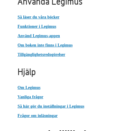
Använda Legimus
Så läser du våra böcker
Funktioner i Legimus
Använd Legimus-appen
Om boken inte finns i Legimus
Tillgänglighetsredogörelser
Hjälp
Om Legimus
Vanliga frågor
Så här gör du inställningar i Legimus
Frågor om inläsningar