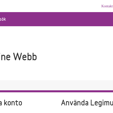
Kontakt
sök
ine Webb
a konto
Använda Legim