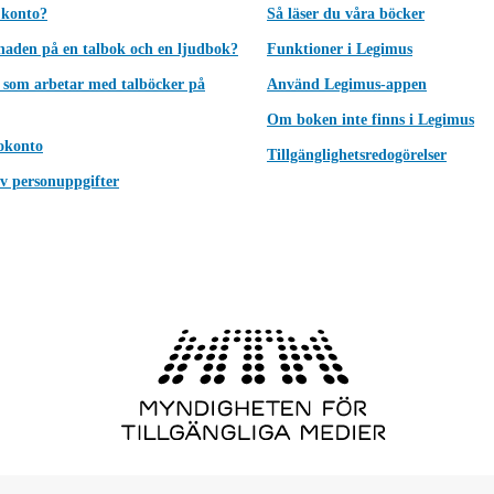
 konto?
Så läser du våra böcker
lnaden på en talbok och en ljudbok?
Funktioner i Legimus
 som arbetar med talböcker på
Använd Legimus-appen
Om boken inte finns i Legimus
okonto
Tillgänglighetsredogörelser
v personuppgifter