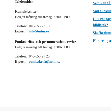
Telefontider
Vem kan få
Vad är skil
Kontaktcenter
Helgfri måndag till fredag 09:00-11:00
Hur gör jag
bibliotek?
Telefon:
040-653 27 10
E-post:
info@mtm.se
Skaffa dem
Hantering a
Punktskrifts- och prenumerationsservice
Helgfri måndag till fredag 09:00-11:00
Telefon:
040-653 27 20
E-post:
punktskrift@mtm.se