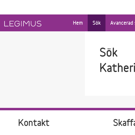
Gå till sökfältet
Gå till huvudinnehåll
Hem
Sök
Avancerad 
Sök
Kather
Kontakt
Skaff