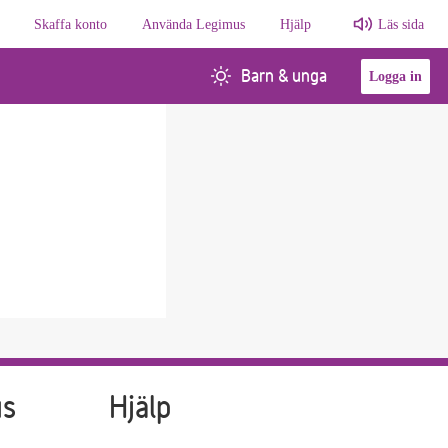
Skaffa konto
Använda Legimus
Hjälp
Läs sida
Barn & unga
Logga in
us
Hjälp