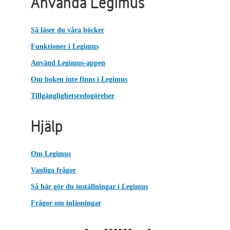
Använda Legimus
Så läser du våra böcker
Funktioner i Legimus
Använd Legimus-appen
Om boken inte finns i Legimus
Tillgänglighetsredogörelser
Hjälp
Om Legimus
Vanliga frågor
Så här gör du inställningar i Legimus
Frågor om inläsningar