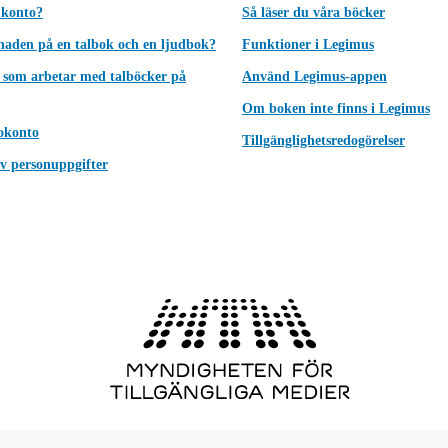
 konto?
Så läser du våra böcker
lnaden på en talbok och en ljudbok?
Funktioner i Legimus
 som arbetar med talböcker på
Använd Legimus-appen
Om boken inte finns i Legimus
okonto
Tillgänglighetsredogörelser
v personuppgifter