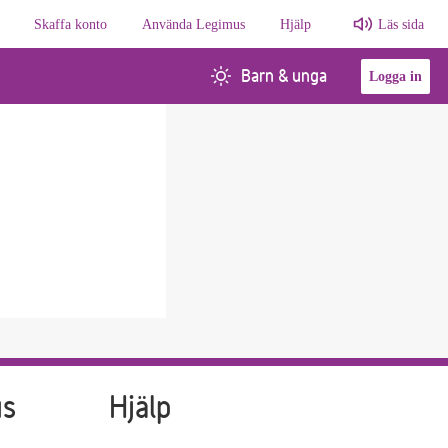
Skaffa konto
Använda Legimus
Hjälp
Läs sida
Barn & unga
Logga in
us
Hjälp