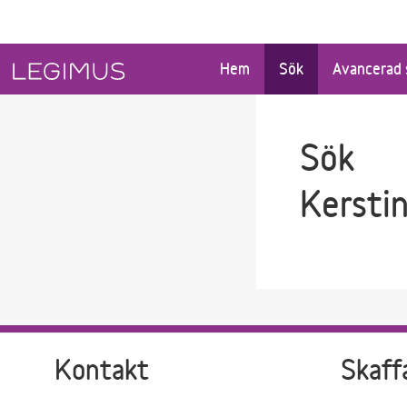
Gå till sökfältet
Gå till huvudinnehåll
Hem
Sök
Avancerad 
Sök
Kerstin
Kontakt
Skaff