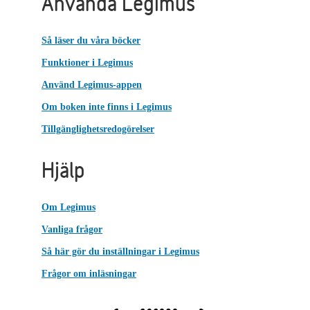
Använda Legimus
Så läser du våra böcker
Funktioner i Legimus
Använd Legimus-appen
Om boken inte finns i Legimus
Tillgänglighetsredogörelser
Hjälp
Om Legimus
Vanliga frågor
Så här gör du inställningar i Legimus
Frågor om inläsningar