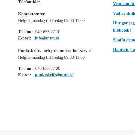
Telefontider
Vem kan få
Vad är skil
Kontaktcenter
Helgfri måndag till fredag 09:00-11:00
Hur gör jag
bibliotek?
Telefon:
040-653 27 10
E-post:
info@mtm.se
Skaffa dem
Hantering a
Punktskrifts- och prenumerationsservice
Helgfri måndag till fredag 09:00-11:00
Telefon:
040-653 27 20
E-post:
punktskrift@mtm.se