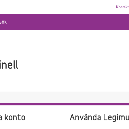
Kontakt
sök
inell
a konto
Använda Legim