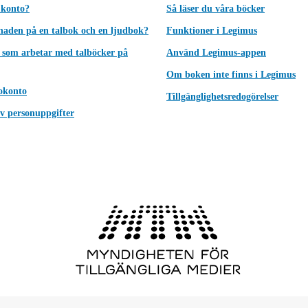
 konto?
Så läser du våra böcker
lnaden på en talbok och en ljudbok?
Funktioner i Legimus
 som arbetar med talböcker på
Använd Legimus-appen
Om boken inte finns i Legimus
okonto
Tillgänglighetsredogörelser
v personuppgifter