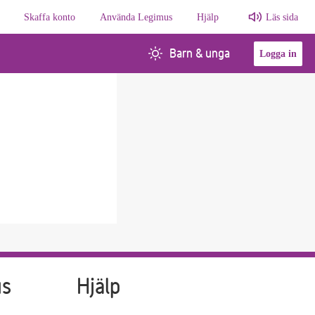
Skaffa konto
Använda Legimus
Hjälp
Läs sida
Barn & unga
Logga in
us
Hjälp