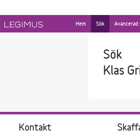
Gå till sökfältet
Gå till huvudinnehåll
Hem
Sök
Avancerad 
Sök
Klas Gr
Kontakt
Skaff