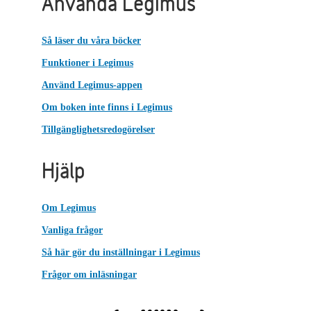
Använda Legimus
Så läser du våra böcker
Funktioner i Legimus
Använd Legimus-appen
Om boken inte finns i Legimus
Tillgänglighetsredogörelser
Hjälp
Om Legimus
Vanliga frågor
Så här gör du inställningar i Legimus
Frågor om inläsningar