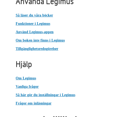
Använda Legimus
Så läser du våra böcker
Funktioner i Legimus
Använd Legimus-appen
Om boken inte finns i Legimus
Tillgänglighetsredogörelser
Hjälp
Om Legimus
Vanliga frågor
Så här gör du inställningar i Legimus
Frågor om inläsningar