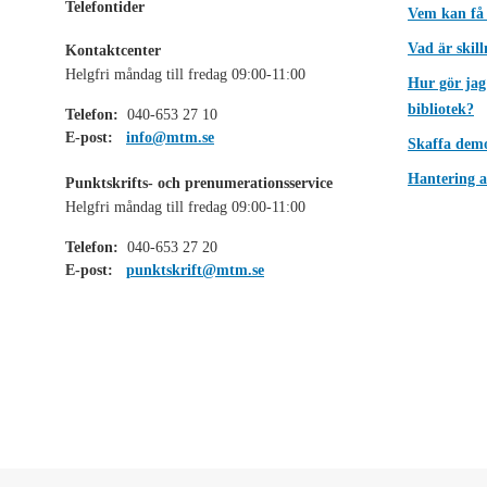
Telefontider
Vem kan få
Vad är skil
Kontaktcenter
Helgfri måndag till fredag 09:00-11:00
Hur gör jag
bibliotek?
Telefon:
040-653 27 10
E-post:
info@mtm.se
Skaffa dem
Hantering a
Punktskrifts- och prenumerationsservice
Helgfri måndag till fredag 09:00-11:00
Telefon:
040-653 27 20
E-post:
punktskrift@mtm.se