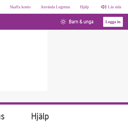
Skaffa konto
Använda Legimus
Hjälp
Läs sida
Barn & unga
Logga in
us
Hjälp