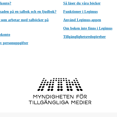
 konto?
Så läser du våra böcker
lnaden på en talbok och en ljudbok?
Funktioner i Legimus
 som arbetar med talböcker på
Använd Legimus-appen
Om boken inte finns i Legimus
okonto
Tillgänglighetsredogörelser
v personuppgifter