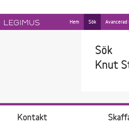
Gå till sökfältet
Gå till huvudinnehåll
Hem
Sök
Avancerad 
Sök
Knut S
Kontakt
Skaff